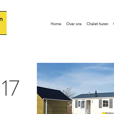
Home
Over ons
Chalet huren
 17