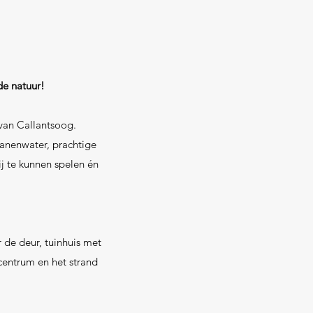
de natuur!
 van Callantsoog.
wanenwater, prachtige
ij te kunnen spelen én
 de deur, tuinhuis met
centrum en het strand